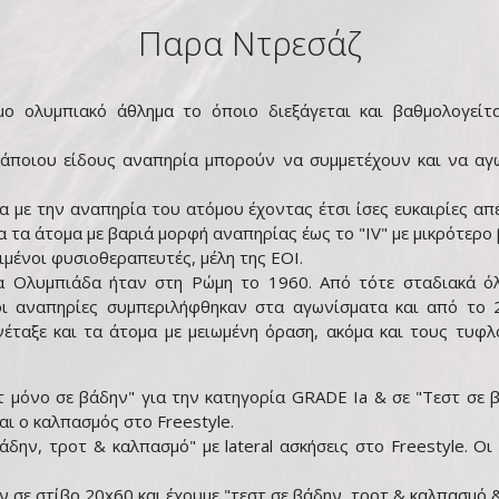
Παρα Ντρεσάζ
 ολυμπιακό άθλημα το όποιο διεξάγεται και βαθμολογείτα
κάποιου είδους αναπηρία μπορούν να συμμετέχουν και να αγω
α με την αναπηρία του ατόμου έχοντας έτσι ίσες ευκαιρίες απ
ια τα άτομα με βαριά μορφή αναπηρίας έως το "IV" με μικρότερο
μένοι φυσιοθεραπευτές, μέλη της ΕΟΙ.
 Ολυμπιάδα ήταν στη Ρώμη το 1960. Από τότε σταδιακά όλο
ι αναπηρίες συμπεριλήφθηκαν στα αγωνίσματα και από το 2
έταξε και τα άτομα με μειωμένη όραση, ακόμα και τους τυφλο
 μόνο σε βάδην" για την κατηγορία GRADE Ia & σε "Τεστ σε β
αι ο καλπασμός στο Freestyle.
δην, τροτ & καλπασμό" με lateral ασκήσεις στο Freestyle. Οι
 σε στίβο 20x60 και έχουμε "τεστ σε βάδην, τροτ & καλπασμό 