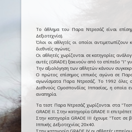
Το άθλημα του Παρα Ντρεσάζ είναι επίσημο
Δεξιοτεχνία).
Όλοι οι αθλητές οι οποίοι αντιμετωπίζουν 
διεθνείς αγώνες.
Οι αθλητές χωρίζονται σε κατηγορίες ανάλογ
αυτές (GRADE) ξεκινούν από το επίπεδο "Ι" γ
Την αξιολόγηση των αθλητών κάνουν συγκεκρι
Ο πρώτος επίσημος ιππικός αγώνα σε Παρα
αγωνίσματα Παρα Ντρεσάζ. Το 1992 όλες ο
Διεθνούς Ομοσπονδίας Ιππασίας, η οποία εν
αναπηρία.
Τα τεστ Παρα Ντρεσάζ χωρίζονται στα "Τεστ
GRADE II. Στην κατηγορία GRADE II επιτρέπετ
Στην κατηγορία GRADE III έχουμε "Τεστ σε βά
Ιππικής Δεξιοτεχνίας 20x40.
Στην κατηγορία GRADE IV οι αθλητές ιππεύουν