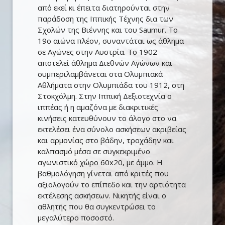
από εκεί κι έπειτα διατηρούνται στην
παράδοση της Ιππικής Τέχνης δια των
Σχολών της Βιέννης και του Saumur. Tο
19ο αιώνα πλέον, συναντάται ως άθλημα
σε Αγώνες στην Αυστρία. Το 1902
αποτελεί άθλημα Διεθνών Αγώνων και
συμπεριλαμβάνεται στα Ολυμπιακά
Αθλήματα στην Ολυμπιάδα του 1912, στη
Στοκχόλμη. Στην Ιππική Δεξιοτεχνία ο
ιππέας ή η αμαζόνα με διακριτικές
κινήσεις κατευθύνουν το άλογο στο να
εκτελέσει ένα σύνολο ασκήσεων ακριβείας
και αρμονίας στο βάδην, τροχάδην και
καλπασμό μέσα σε συγκεκριμένο
αγωνιστικό χώρο 60x20, με άμμο. Η
βαθμολόγηση γίνεται από κριτές που
αξιολογούν το επίπεδο και την αρτιότητα
εκτέλεσης ασκήσεων. Νικητής είναι ο
αθλητής που θα συγκεντρώσει το
μεγαλύτερο ποσοστό.