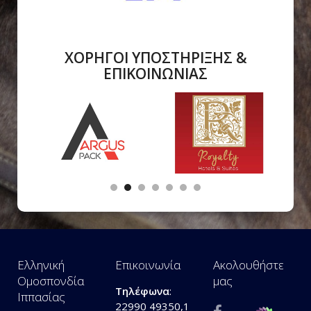
ΧΟΡΗΓΟΙ ΥΠΟΣΤΗΡΙΞΗΣ &
ΕΠΙΚΟΙΝΩΝΙΑΣ
Ελληνική
Επικοινωνία
Ακολουθήστε
Ομοσπονδία
μας
Τηλέφωνα
:
Ιππασίας
22990 49350,1