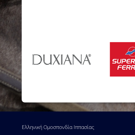
Ελληνική Ομοσπονδία Ιππασίας