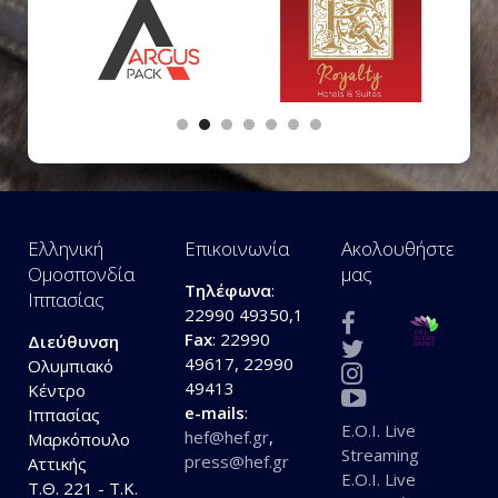
Ελληνική
Επικοινωνία
Ακολουθήστε
Ομοσπονδία
μας
Τηλέφωνα
:
Ιππασίας
22990 49350,1
Fax
: 22990
Διεύθυνση
49617, 22990
Ολυμπιακό
49413
Κέντρο
e-mails
:
Ιππασίας
E.O.I. Live
hef@hef.gr
,
Μαρκόπουλο
Streaming
press@hef.gr
Αττικής
E.O.I. Live
Τ.Θ. 221 - Τ.Κ.