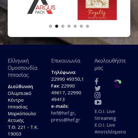
Ελληνική
Επικοινωνία
Ακολουθήστε
Ομοσπονδία
μας
Τηλέφωνα
:
Ιππασίας
22990 49350,1
Fax
: 22990
Διεύθυνση
49617, 22990
Ολυμπιακό
49413
Κέντρο
e-mails
:
Ιππασίας
E.O.I. Live
hef@hef.gr
,
Μαρκόπουλο
Streaming
press@hef.gr
Αττικής
E.O.I. Live
Τ.Θ. 221 - Τ.Κ.
Αποτελέσματα
19003